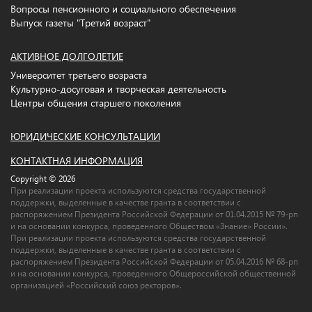
Вопросы пенсионного и социального обеспечения
Выпуск газеты "Третий возраст"
АКТИВНОЕ ДОЛГОЛЕТИЕ
Университет третьего возраста
Культурно-досуговая и творческая деятельность
Центры общения старшего поколения
ЮРИДИЧЕСКИЕ КОНСУЛЬТАЦИИ
КОНТАКТНАЯ ИНФОРМАЦИЯ
Copyright © 2026
При реализации проекта используются средства государственной
поддержки, выделенные в качестве гранта в соответствии c
распоряжением Президента Российской Федерации от 01.04.2015 № 79-рп
и на основании конкурса, проведенного Обществом «Знание» России».
При реализации проекта используются средства государственной
поддержки, выделенные в качестве гранта в соответствии c
распоряжением Президента Российской Федерации от 05.04.2016 № 68-рп
и на основании конкурса, проведенного Общероссийской общественной
организацией «Российский союз ректоров».